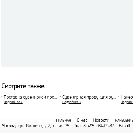
Смотрите также:
Поставка сувенирной продукции
Сувенирная продукция ручки
Нанес
Подробнее »
Подробнее »
Подробн
О нас
Новости
ГЛАВНАЯ
НАНЕСЕНИ
Москва
, ул. Веткина, д.2, офис 75
Тел
: 8 495 984-09-37
E-mail