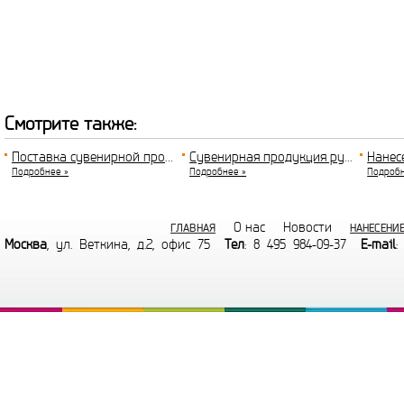
Смотрите также:
Поставка сувенирной продукции
Сувенирная продукция ручки
Нанес
Подробнее »
Подробнее »
Подробн
О нас
Новости
ГЛАВНАЯ
НАНЕСЕНИ
Москва
, ул. Веткина, д.2, офис 75
Тел
: 8 495 984-09-37
E-mail